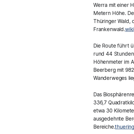
Werra mit einer 
Metern Höhe. Der
Thüringer Wald, 
Frankenwald.
wik
Die Route führt 
rund 44 Stunden 
Höhenmeter im Ab
Beerberg mit 982
Wanderweges lieg
Das Biosphärenre
336,7 Quadratkil
etwa 30 Kilomete
ausgedehnte Berg
Bereiche.
thuerin