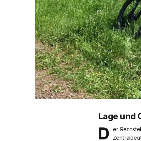
Lage und 
D
er Rennste
Zentraldeut