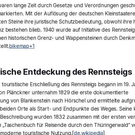
waren lange Zeit durch Gesetze und Verordnungen geschüt
rkierten. Mit der Auflösung der deutschen Kleinstaatere
ten Steine ihre juristische Schutzbedeutung, obwohl ihre 
nz bestehen blieb. 1940 wurde auf Initiative des Rennstei
inen historischen Grenz- und Wappensteinen durch Denkm
ellt.
bikemap+1
stische Entdeckung des Rennsteigs
 touristische Erschließung des Rennsteigs begann im 19. 
von Plänckner unternahm 1829 die erste dokumentierte
ng von Blankenstein nach Hörschel und ermittelte aufg
 beiden Orte als Start- und Endpunkte des Weges. Seine 
Beschreibung wurden 1832 zusammen mit der ersten verö
m „Taschenbuch für Reisende durch den Thüringerwald" ve
moderne touristische Nutzung.[
de.wikipedia
]​