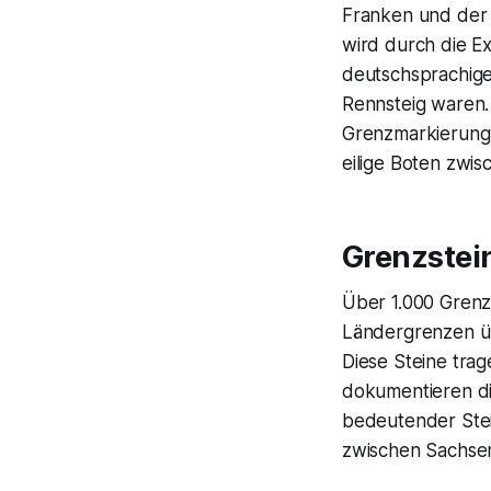
Franken und der 
wird durch die E
deutschsprachigen
Rennsteig waren.
Grenzmarkierung,
eilige Boten zwi
Grenzstei
Über 1.000 Grenz
Ländergrenzen üb
Diese Steine tra
dokumentieren di
bedeutender Stei
zwischen Sachsen