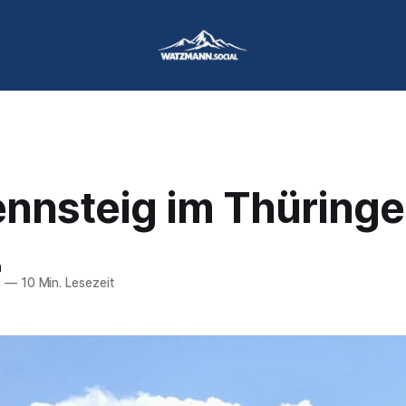
ennsteig im Thüringe
n
6
—
10 Min. Lesezeit