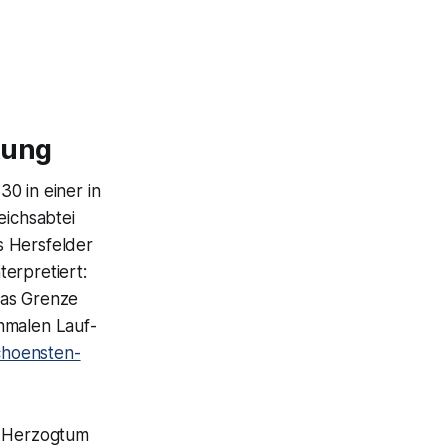
tung
0 in einer in
ichsabtei
s Hersfelder
erpretiert:
das Grenze
hmalen Lauf-
choensten-
m Herzogtum