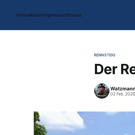
Home
About
Impressum
Status
RENNSTEIG
Der R
Watzman
02 Feb. 202