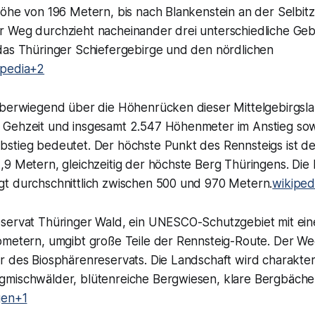
Höhe von 196 Metern, bis nach Blankenstein an der Selbit
 Weg durchzieht nacheinander drei unterschiedliche Geb
das Thüringer Schiefergebirge und den nördlichen
ipedia+2
überwiegend über die Höhenrücken dieser Mittelgebirgsla
Gehzeit und insgesamt 2.547 Höhenmeter im Anstieg so
stieg bedeutet. Der höchste Punkt des Rennsteigs ist d
,9 Metern, gleichzeitig der höchste Berg Thüringens. Di
t durchschnittlich zwischen 500 und 970 Metern.
wikiped
servat Thüringer Wald, ein UNESCO-Schutzgebiet mit ein
ometern, umgibt große Teile der Rennsteig-Route. Der W
r des Biosphärenreservats. Die Landschaft wird charakter
mischwälder, blütenreiche Bergwiesen, klare Bergbäch
gen+1