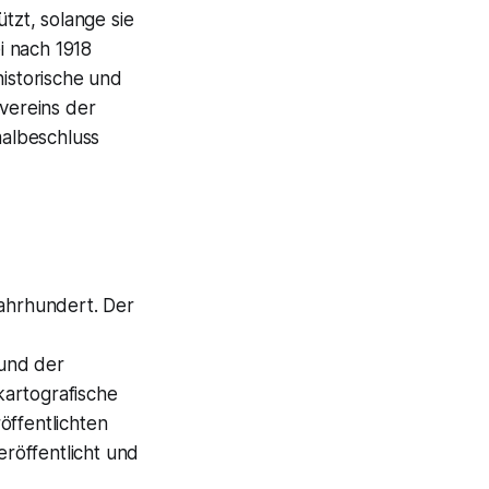
zt, solange sie
i nach 1918
historische und
gvereins der
albeschluss
Jahrhundert. Der
rund der
kartografische
ffentlichten
röffentlicht und