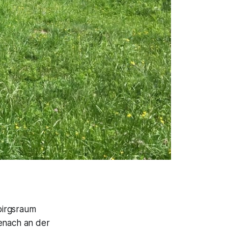
birgsraum
senach an der