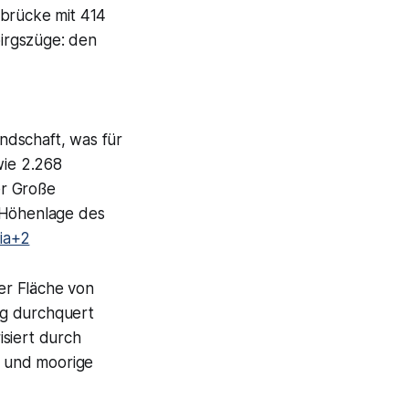
zbrücke mit 414
irgszüge: den
ndschaft, was für
wie 2.268
er Große
e Höhenlage des
ia+2
er Fläche von
eg durchquert
isiert durch
e und moorige