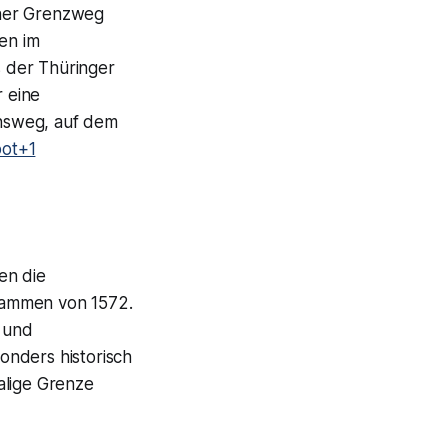
iner Grenzweg
en im
s der Thüringer
 eine
nsweg, auf dem
ot+1
en die
tammen von 1572.
 und
onders historisch
alige Grenze