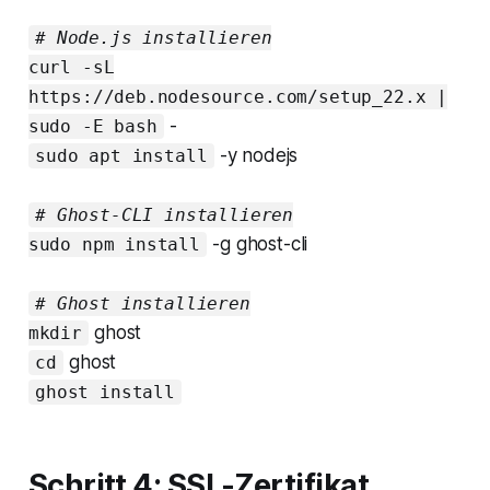
# Node.js installieren
curl -sL
https://deb.nodesource.com/setup_22.x |
-
sudo -E bash
-y nodejs
sudo apt install
# Ghost-CLI installieren
-g ghost-cli
sudo npm install
# Ghost installieren
ghost
mkdir
ghost
cd
ghost install
Schritt 4: SSL-Zertifikat