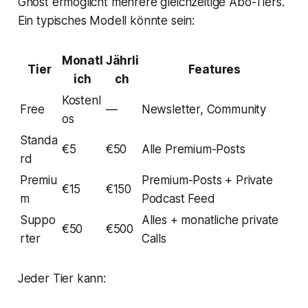
Ghost ermöglicht mehrere gleichzeitige Abo-Tiers.
Ein typisches Modell könnte sein:
Monatl
Jährli
Tier
Features
ich
ch
Kostenl
Free
—
Newsletter, Community
os
Standa
€5
€50
Alle Premium-Posts
rd
Premiu
Premium-Posts + Private
€15
€150
m
Podcast Feed
Suppo
Alles + monatliche private
€50
€500
rter
Calls
Jeder Tier kann: