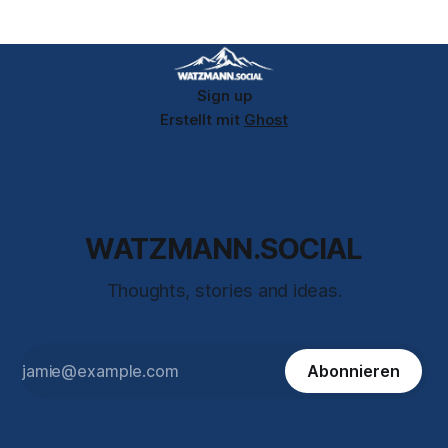
lebendiger Kultur und einer Naturgeschichte, die sowohl
Katastrophen als auch spektakuläre Erneuerungen erlebt
hat. Geographie und Lage: Im Herzen Europas
Sign up
Erstellt mit
Ghost
WATZMANN.SOCIAL
Thoughts, stories and ideas.
Abonnieren