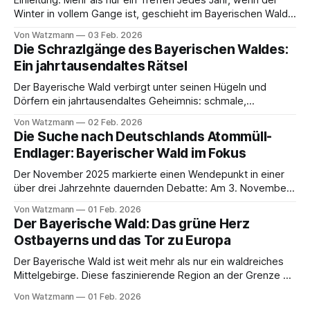
Einleitung: Mehr als nur ein Treffen Jedes Jahr, wenn der
Winter in vollem Gange ist, geschieht im Bayerischen Wald
ein motoradfahrerisches Phänomen. Tausende Biker aus
Von Watzmann
03 Feb. 2026
ganz Europa schlagen ihre Zelte in einem verschneiten
Die Schrazlgänge des Bayerischen Waldes:
Talkessel auf, zünden Lagerfeuer an und feiern das, was
Ein jahrtausendaltes Rätsel
vielen Motorradfahrern als das ultimative Winter-Abenteuer
gilt:
Der Bayerische Wald verbirgt unter seinen Hügeln und
Dörfern ein jahrtausendaltes Geheimnis: schmale,
labyrinthische unterirdische Gänge, die von Menschenhand
Von Watzmann
02 Feb. 2026
aus Stein und Fels gehauen wurden. Die Einheimischen
Die Suche nach Deutschlands Atommüll-
nennen sie Schrazlgänge oder Schrazellöcher, die
Endlager: Bayerischer Wald im Fokus
Wissenschaft kennt sie als Erdställe. Seit mehr als hundert
Jahren beschäftigen sich Archäologen, Heimatforscher und
Der November 2025 markierte einen Wendepunkt in einer
Höhlenkunde-Experten
über drei Jahrzehnte dauernden Debatte: Am 3. November
veröffentlichte die Bundesgesellschaft für Endlagerung
Von Watzmann
01 Feb. 2026
(BGE) ihre neuesten Erkenntnisse zur Standortsuche für
Der Bayerische Wald: Das grüne Herz
Deutschlands hochradioaktiven Atommüll. Die Nachricht
Ostbayerns und das Tor zu Europa
schockierte viele Gemeinden im Bayerischen Wald. Heiner
Kilger, Bürgermeister der Gemeinde Mauth im Landkreis
Der Bayerische Wald ist weit mehr als nur ein waldreiches
Freyung-Grafenau, drückte
Mittelgebirge. Diese faszinierende Region an der Grenze zu
Tschechien und Österreich fesselt mit ihrer Vielfalt:
Von Watzmann
01 Feb. 2026
majestätischen Bergen, reicher handwerklicher Tradition,