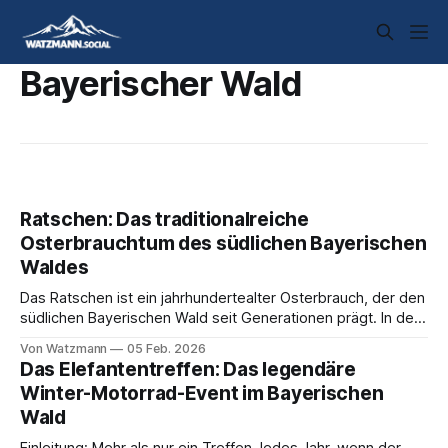
Bayerischer Wald
Ratschen: Das traditionalreiche
Osterbrauchtum des südlichen Bayerischen
Waldes
Das Ratschen ist ein jahrhundertealter Osterbrauch, der den
südlichen Bayerischen Wald seit Generationen prägt. In den
Tagen vor Ostern erklingt nicht die gewohnte Glockenmusik
Von Watzmann
05 Feb. 2026
aus den Kirchtürmen, sondern stattdessen ertönt das
Das Elefantentreffen: Das legendäre
charakteristische Klappern und Rattern hölzerner
Winter-Motorrad-Event im Bayerischen
Instrumente durch die Straßen. Was auf Besucher zunächst
Wald
wie lärmender Unfug wirken mag, ist