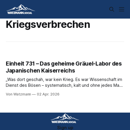
Kriegsverbrechen
Einheit 731 – Das geheime Gräuel-Labor des
Japanischen Kaiserreichs
„Was dort geschah, war kein Krieg. Es war Wissenschaft im
Dienst des Bösen – systematisch, kalt und ohne jedes Maß
an Menschlichkeit." — Überlebendenzeugnis, Tokioter
Von Watzmann
02 Apr. 2026
Kriegsverbrechertribunal 1. Einleitung Einheit 731 ist der
Name einer geheimen biologischen Kriegsführungseinheit
des Japanischen Kaiserreiches, die zwischen 1936 und
1945 in der Mandschurei – dem heutigen Nordostchina
Sign up