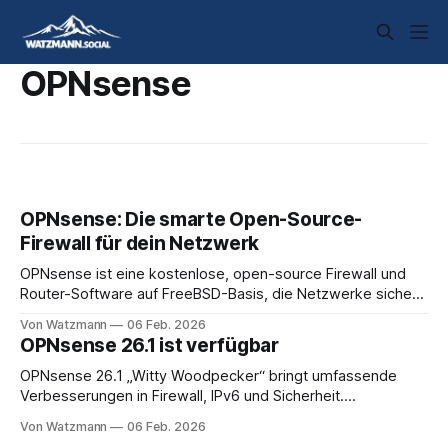
OPNsense
OPNsense: Die smarte Open-Source-
Firewall für dein Netzwerk
OPNsense ist eine kostenlose, open-source Firewall und
Router-Software auf FreeBSD-Basis, die Netzwerke sicher
schützt und verwaltet. Sie eignet sich perfekt für
Von Watzmann
06 Feb. 2026
Heimnutzer, kleine Firmen oder Homelabs, die mehr als
OPNsense 26.1 ist verfügbar
einen einfachen Router brauchen.zenarmor+1 Was ist
OPNsense genau? OPNsense filtert Netzwerkverkehr,
OPNsense 26.1 „Witty Woodpecker“ bringt umfassende
blockt Bedrohungen und verteilt IPs
Verbesserungen in Firewall, IPv6 und Sicherheit.
[docs.opnsense] Wichtige Neuerungen * Neue einheitliche
Von Watzmann
06 Feb. 2026
Firewall-Regeln-GUI mit MVC/API-Support (ehemals