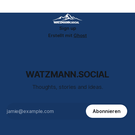
„Automation“), inklusive „divert-to“ und besserer Policy-
Based-Routing.[docs.opnsense] * Suricata 8 mit neuem
Inline-Inspektion-Modus „divert“ für Intrusion Prevention.
[docs.
Sign up
Erstellt mit
Ghost
WATZMANN.SOCIAL
Thoughts, stories and ideas.
Abonnieren