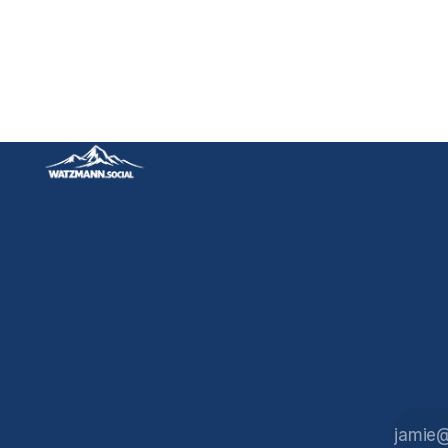
Querdenker. Er ist kein unbequemer
Demokrat, der unbequeme
Wahrheiten ausspricht. Er ist ein
Autokrat im Herzen der
Europäischen Union, der die
Institutionen, Werte und die
Sicherheitsarchitektur