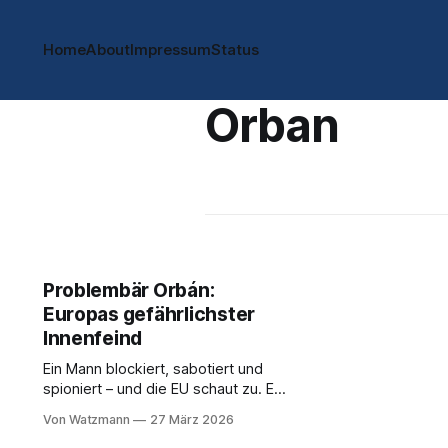
Home
About
Impressum
Status
Orban
Problembär Orbán:
Europas gefährlichster
Innenfeind
Ein Mann blockiert, sabotiert und
spioniert – und die EU schaut zu. Es
ist Zeit, das Kind beim Namen zu
Von Watzmann
27 März 2026
nennen. Viktor Orbán ist kein