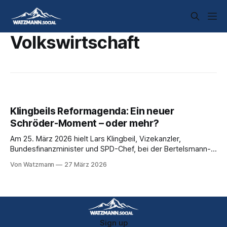
Volkswirtschaft
Klingbeils Reformagenda: Ein neuer
Schröder-Moment – oder mehr?
Am 25. März 2026 hielt Lars Klingbeil, Vizekanzler,
Bundesfinanzminister und SPD-Chef, bei der Bertelsmann-
Stiftung in Berlin eine Grundsatzrede, die das politische
Von Watzmann
27 März 2026
Berlin aufhorchen ließ. Der Titel: „Wie modernisieren wir
Deutschland?" Die Botschaft dahinter: das Land braucht
grundlegende Reformen – und die SPD darf dabei nicht die
Bremse sein.
Sign up