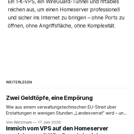
Ein 1‑€‑VPS, ein WireGuard‑Tunnel und nftables
reichen aus, um einen Homeserver professionell
und sicher ins Internet zu bringen – ohne Ports zu
öffnen, ohne Angriffsfläche, ohne Komplexität.
WEITERLESEN
Zwei Geldtöpfe, eine Empörung
Wie aus einem verwaltungstechnischen EU-Streit über
Erstattungen in wenigen Stunden „Landesverrat" wird – und
warum Ihre Pflegekasse von diesem Geld ohnehin nie
Von Watzmann
17 Juni 2026
etwas gesehen hätte. Es gibt eine Sorte Beitrag, die in
Immich vom VPS auf den Homeserver
sozialen Netzwerken zuverlässig funktioniert. Man nehme