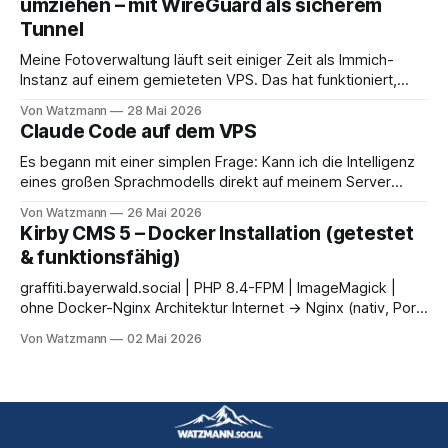
umziehen – mit WireGuard als sicherem
zwei wahre Tatsachen, stelle sie nebeneinander, füge das
Tunnel
Wörtchen „zeitgleich"
Meine Fotoverwaltung läuft seit einiger Zeit als Immich-
Instanz auf einem gemieteten VPS. Das hat funktioniert,
aber 450 GB Fotos auf fremder Hardware zu hosten fühlt
Von Watzmann
28 Mai 2026
sich nicht ideal an – und die monatlichen Kosten für einen
Claude Code auf dem VPS
VPS mit ausreichend Speicher summieren sich. Die Lösung:
Immich zieht auf den Homeserver um.
Es begann mit einer simplen Frage: Kann ich die Intelligenz
eines großen Sprachmodells direkt auf meinem Server
einsetzen – nicht über ein Web-Interface, sondern tief im
Von Watzmann
26 Mai 2026
Terminal, wo die eigentliche Arbeit stattfindet? Die Antwort
Kirby CMS 5 – Docker Installation (getestet
ist Claude Code, und sie hat meine Art, meinen VPS zu
& funktionsfähig)
verwalten, nachhaltig verändert. Dieser Artikel
graffiti.bayerwald.social | PHP 8.4-FPM | ImageMagick |
ohne Docker-Nginx Architektur Internet → Nginx (nativ, Port
443/SSL) ↓ FastCGI (127.0.0.1:9100) Docker: PHP 8.4-FPM
Von Watzmann
02 Mai 2026
Container ↓ Volume /opt/docker-apps/kirby/kirby-site/ Kein
Nginx-Container notwendig. Host-Nginx kommuniziert
direkt per FastCGI mit PHP-FPM.