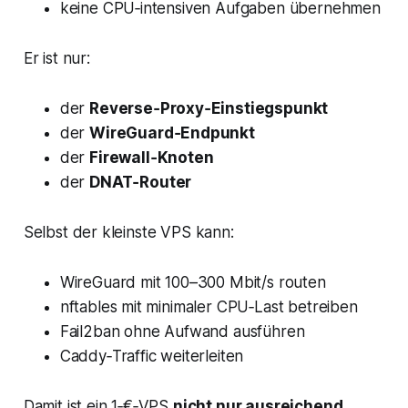
keine CPU‑intensiven Aufgaben übernehmen
Er ist nur:
der
Reverse‑Proxy‑Einstiegspunkt
der
WireGuard‑Endpunkt
der
Firewall‑Knoten
der
DNAT‑Router
Selbst der kleinste VPS kann:
WireGuard mit 100–300 Mbit/s routen
nftables mit minimaler CPU‑Last betreiben
Fail2ban ohne Aufwand ausführen
Caddy‑Traffic weiterleiten
Damit ist ein 1‑€‑VPS
nicht nur ausreichend
,